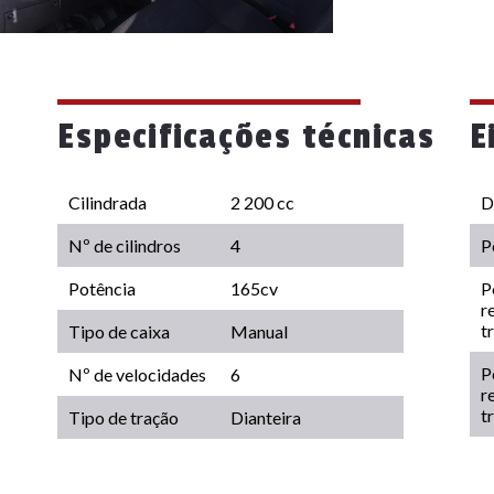
Especificações técnicas
E
Cilindrada
2 200 cc
D
Nº de cilindros
4
P
Potência
165cv
P
r
t
Tipo de caixa
Manual
P
Nº de velocidades
6
r
t
Tipo de tração
Dianteira