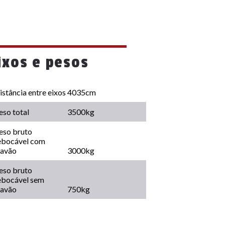
ixos e pesos
istância entre eixos
4035cm
eso total
3500kg
eso bruto
ebocável com
ravão
3000kg
eso bruto
ebocável sem
ravão
750kg