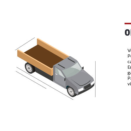
O
V
P
c
E
g
P
v