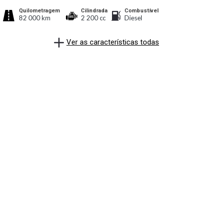
Quilometragem
Cilindrada
Combustível
82 000 km
2 200 cc
Diesel
Ver as características todas