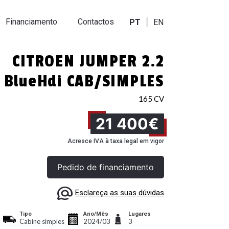
|
Financiamento
Contactos
PT
EN
CITROEN JUMPER 2.2
BlueHdi CAB/SIMPLES
165 CV
21 400€
Acresce IVA à taxa legal em vigor
Pedido de financiamento
Esclareça as suas dúvidas
Tipo
Ano/Mês
Lugares
Cabine simples
2024/03
3