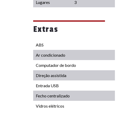
Lugares
3
Extras
ABS
Ar condicionado
Computador de bordo
Direção assistida
Entrada USB
Fecho centralizado
Vidros elétricos