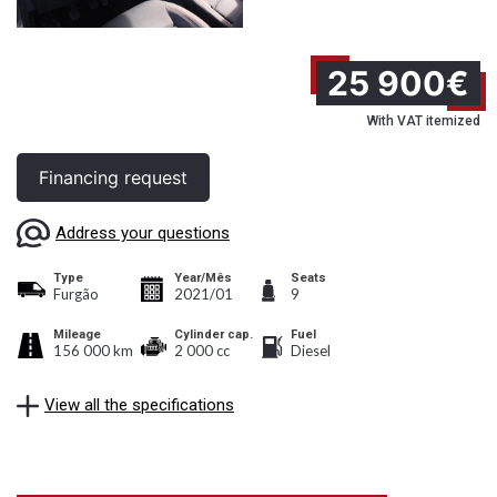
25 900€
With VAT itemized
Financing request
Address your questions
Type
Year/Mês
Seats
Furgão
2021/01
9
Mileage
Cylinder cap.
Fuel
156 000 km
2 000 cc
Diesel
View all the specifications