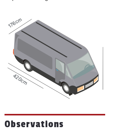
176cm
420cm
Observations