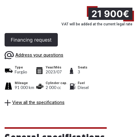
21 900€
VAT will be added at the current legal rate
Financing request
Address your questions
Type
Year/Mês
Seats
Furgão
2023/07
3
Mileage
Cylinder cap.
Fuel
91 000 km
2 000 cc
Diesel
View all the specifications