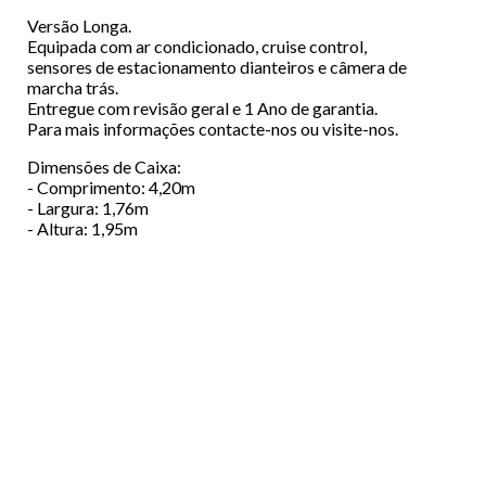
Versão Longa.
Equipada com ar condicionado, cruise control,
sensores de estacionamento dianteiros e câmera de
marcha trás.
Entregue com revisão geral e 1 Ano de garantia.
Para mais informações contacte-nos ou visite-nos.
Dimensões de Caixa:
- Comprimento: 4,20m
- Largura: 1,76m
- Altura: 1,95m
Menu
ABOUT US
Footer