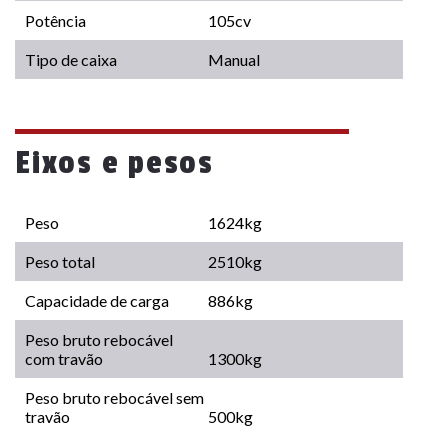
Potência
105cv
Tipo de caixa
Manual
Eixos e pesos
Peso
1624kg
Peso total
2510kg
Capacidade de carga
886kg
Peso bruto rebocável
com travão
1300kg
Peso bruto rebocável sem
travão
500kg