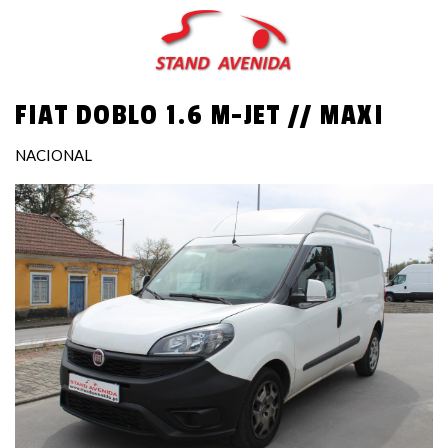
Passar
para
o
conteúdo
FIAT DOBLO 1.6 M-JET // MAXI
principal
NACIONAL