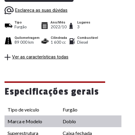
Esclareça as suas dúvidas
Tipo
Ano/Mês
Lugares
Furgão
2022/10
3
Quilometragem
Cilindrada
Combustível
89 000 km
1 600 cc
Diesel
Ver as características todas
Especificações gerais
Tipo de veículo
Furgão
Marca e Modelo
Doblo
Superestrutura
Caixa fechada