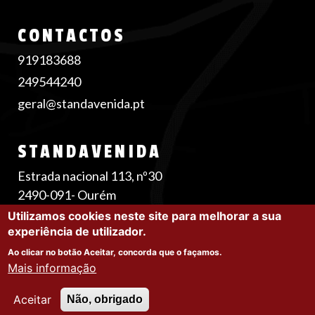
CONTACTOS
919183688
249544240
geral@standavenida.pt
STANDAVENIDA
Estrada nacional 113, nº30
2490-091- Ourém
Utilizamos cookies neste site para melhorar a sua
experiência de utilizador.
Ao clicar no botão Aceitar, concorda que o façamos.
©2025 Stand Avenida |
Política de Privacidade
|
Mais informação
Política de Cookies
Menu
Aceitar
Não, obrigado