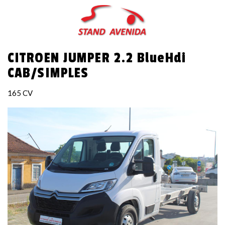
Passar
para
o
conteúdo
CITROEN JUMPER 2.2 BlueHdi
principal
CAB/SIMPLES
165 CV