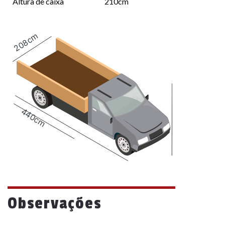
Altura de caixa
210cm
208cm
440cm
Observações