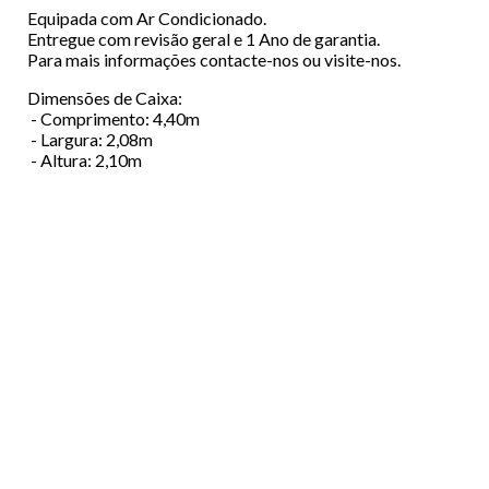
Equipada com Ar Condicionado.
Entregue com revisão geral e 1 Ano de garantia.
Para mais informações contacte-nos ou visite-nos.
Dimensões de Caixa:
- Comprimento: 4,40m
- Largura: 2,08m
- Altura: 2,10m
Menu
EMPRESA
Footer
VIATURAS