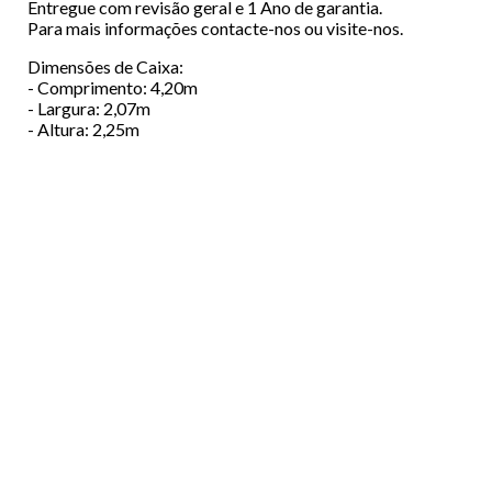
Entregue com revisão geral e 1 Ano de garantia.
Para mais informações contacte-nos ou visite-nos.
Dimensões de Caixa:
- Comprimento: 4,20m
- Largura: 2,07m
- Altura: 2,25m
Menu
EMPRESA
Footer
VIATURAS
FINANCIAMENTO