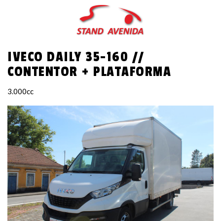
Passar
para
o
conteúdo
IVECO DAILY 35-160 //
principal
CONTENTOR + PLATAFORMA
3.000cc