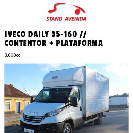
Passar
para
o
conteúdo
IVECO DAILY 35-160 //
principal
CONTENTOR + PLATAFORMA
3.000cc