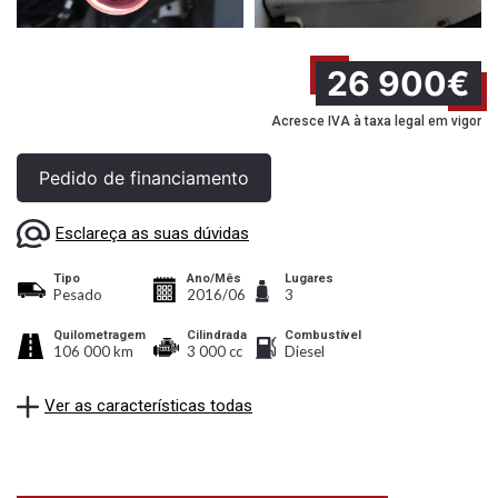
26 900€
Acresce IVA à taxa legal em vigor
Pedido de financiamento
Esclareça as suas dúvidas
Tipo
Ano/Mês
Lugares
Pesado
2016/06
3
Quilometragem
Cilindrada
Combustível
106 000 km
3 000 cc
Diesel
Ver as características todas