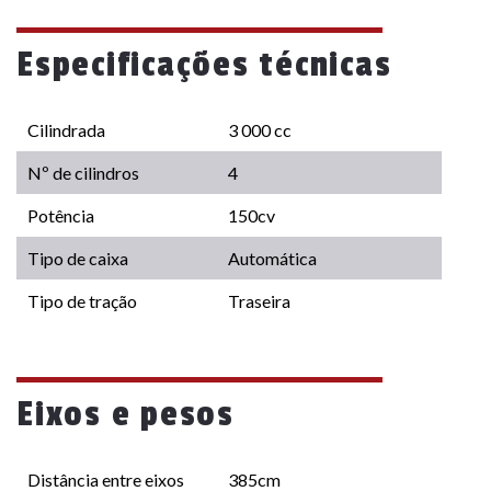
Especificações técnicas
Cilindrada
3 000 cc
Nº de cilindros
4
Potência
150cv
Tipo de caixa
Automática
Tipo de tração
Traseira
Eixos e pesos
Distância entre eixos
385cm