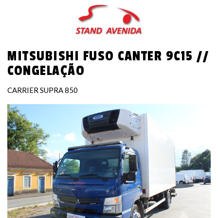
Passar
para
o
conteúdo
MITSUBISHI FUSO CANTER 9C15 //
principal
CONGELAÇÃO
CARRIER SUPRA 850