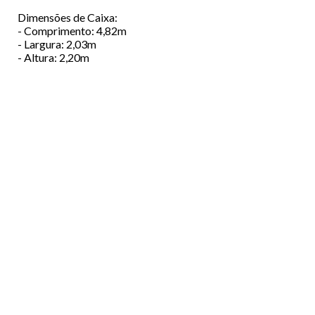
Dimensões de Caixa:
- Comprimento: 4,82m
- Largura: 2,03m
- Altura: 2,20m
Menu
EMPRESA
Footer
VIATURAS
FINANCIAMENTO