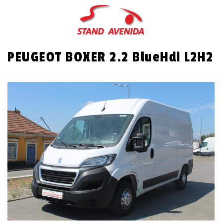
Passar
para
o
conteúdo
PEUGEOT BOXER 2.2 BlueHdi L2H2
principal