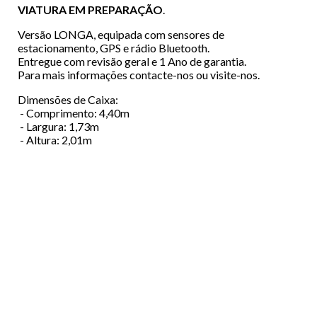
VIATURA EM PREPARAÇÃO
.
Versão LONGA, equipada com sensores de
estacionamento, GPS e rádio Bluetooth.
Entregue com revisão geral e 1 Ano de garantia.
Para mais informações contacte-nos ou visite-nos.
Dimensões de Caixa:
- Comprimento: 4,40m
- Largura: 1,73m
- Altura: 2,01m
Menu
EMPRESA
Footer
VIATURAS