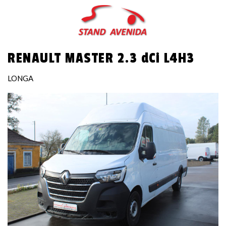
Passar
para
o
conteúdo
RENAULT MASTER 2.3 dCi L4H3
principal
LONGA