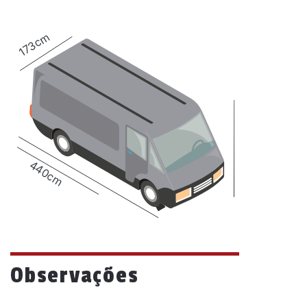
173cm
440cm
Observações