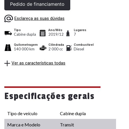
Pedido de financiamento
Esclareça as suas dúvidas
Tipo
Ano/Mês
Lugares
Cabine dupla
2019/12
7
Quilometragem
Cilindrada
Combustível
140 000 km
2 000 cc
Diesel
Ver as características todas
Especificações gerais
Tipo de veículo
Cabine dupla
Marca e Modelo
Transit