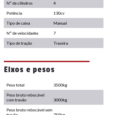
Nº de cilindros
4
Potência
130cv
Tipo de caixa
Manual
Nº de velocidades
7
Tipo de tração
Traseira
Eixos e pesos
Peso total
3500kg
Peso bruto rebocável
com travão
3000kg
Peso bruto rebocável sem
travão
750kg