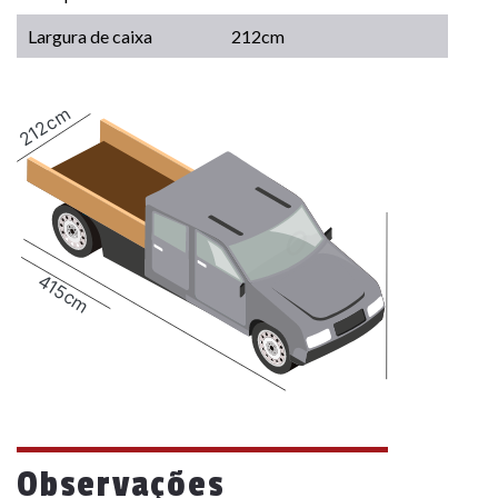
Largura de caixa
212cm
212cm
415cm
Observações